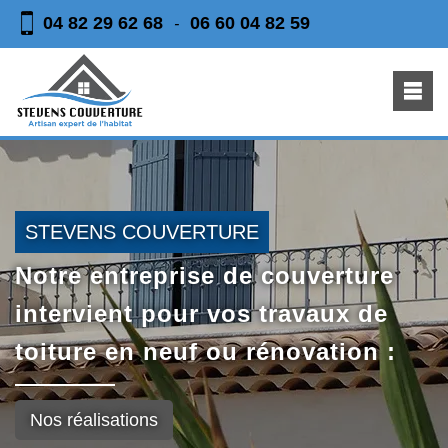
04 82 29 62 68
06 60 04 82 59
-
STEVENS COUVERTURE
Notre entreprise de couverture
intervient pour vos travaux de
toiture en neuf ou rénovation :
Nos réalisations