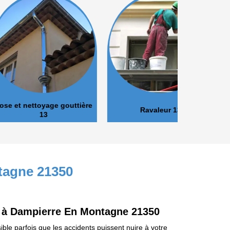
oyage gouttière
Ravaleur 13
Peinture 
13
tagne 21350
ux à Dampierre En Montagne 21350
ible parfois que les accidents puissent nuire à votre