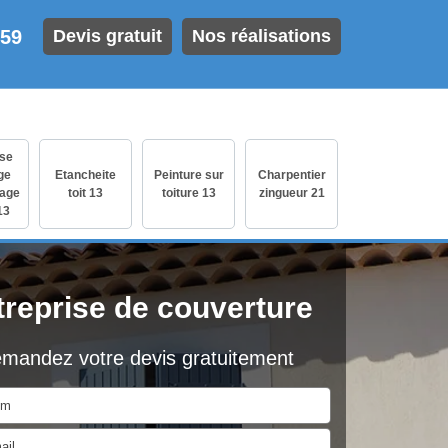
 59
Devis gratuit
Nos réalisations
ise
ge
Etancheite
Peinture sur
Charpentier
age
toit 13
toiture 13
zingueur 21
13
treprise de couverture
mandez votre devis gratuitement