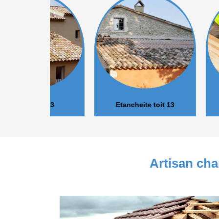
r 13
Etancheite toit 13
Isolation 
Artisan ch