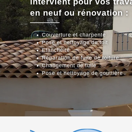
intervient pour vos trav
en neuf ou rénovation :
Couverture et charpente
Pose et nettoyage de toit
Etanchéité
Réparation de fuite de toiture
Changement de tuile
Pose et nettoyage de gouttière