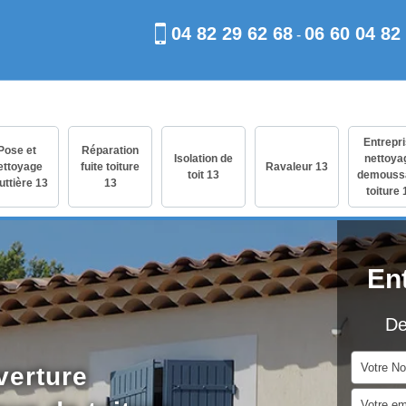
04 82 29 62 68
06 60 04 82
-
Entrepr
Pose et
Réparation
Isolation de
nettoya
ettoyage
fuite toiture
Ravaleur 13
toit 13
demouss
uttière 13
13
toiture 
En
De
verture