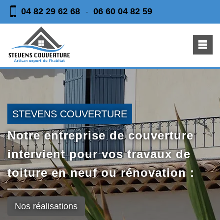
04 82 29 62 68
06 60 04 82 59
-
STEVENS COUVERTURE
Notre entreprise de couverture
intervient pour vos travaux de
toiture en neuf ou rénovation :
Nos réalisations