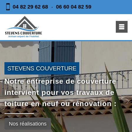
04 82 29 62 68
06 60 04 82 59
-
STEVENS COUVERTURE
Notre entreprise de couverture
intervient pour vos travaux de
toiture en neuf ou rénovation :
Nos réalisations