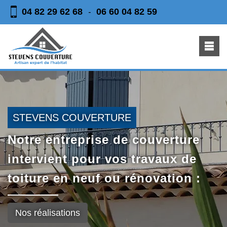
04 82 29 62 68
06 60 04 82 59
-
STEVENS COUVERTURE
Notre entreprise de couverture
intervient pour vos travaux de
toiture en neuf ou rénovation :
Nos réalisations