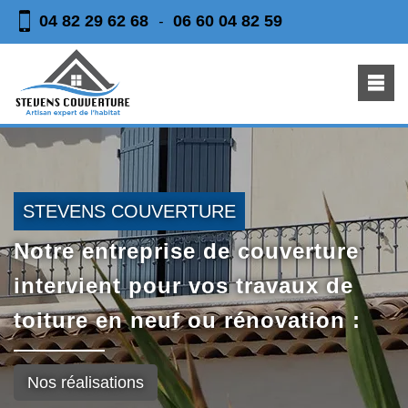
04 82 29 62 68
06 60 04 82 59
-
STEVENS COUVERTURE
Notre entreprise de couverture
intervient pour vos travaux de
toiture en neuf ou rénovation :
Nos réalisations