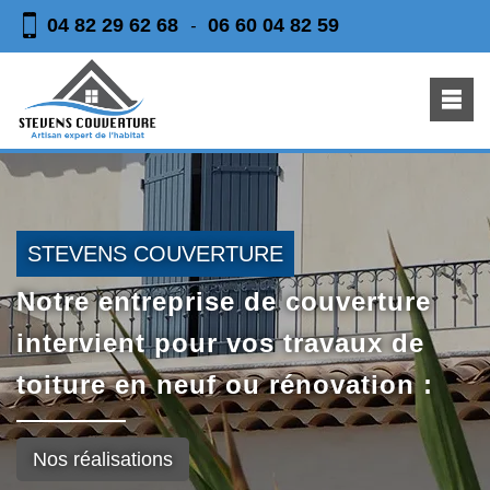
04 82 29 62 68
06 60 04 82 59
-
STEVENS COUVERTURE
Notre entreprise de couverture
intervient pour vos travaux de
toiture en neuf ou rénovation :
Nos réalisations