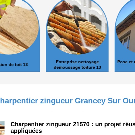
Entreprise nettoyage
Pose et nett
de toit 13
demoussage toiture 13
charpentier zingueur Grancey Sur Ou
Charpentier zingueur 21570 : un projet ré
appliquées