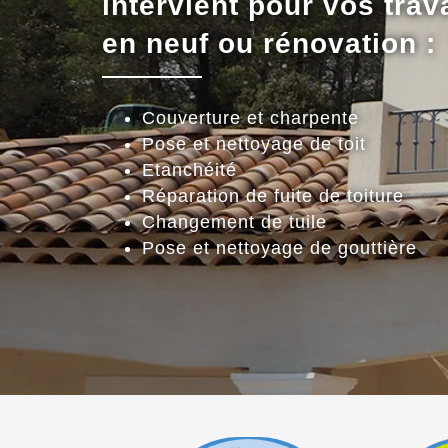
intervient pour vos trav
en neuf ou rénovation :
Couverture et charpente
Pose et nettoyage de toit
Etanchéité
Réparation de fuite de toiture
Changement de tuile
Pose et nettoyage de gouttière