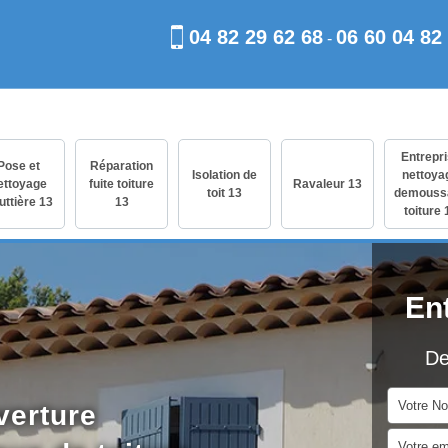
04 82 29 62 68
06 60 04 82
-
Entrepr
Pose et
Réparation
Isolation de
nettoya
ettoyage
fuite toiture
Ravaleur 13
toit 13
demouss
uttière 13
13
toiture 
En
De
verture