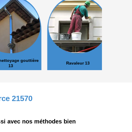
oyage gouttière
Ravaleur 13
Peinture 
13
rce 21570
ussi avec nos méthodes bien