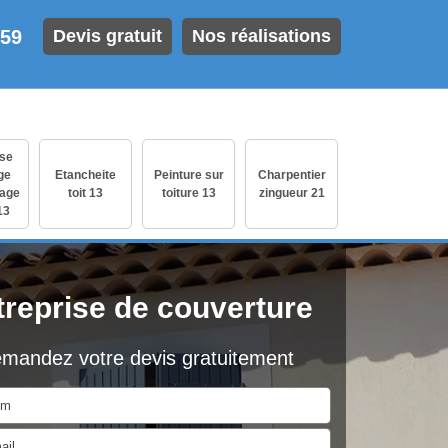
 59
Devis gratuit
Nos réalisations
ise
ge
Etancheite
Peinture sur
Charpentier
age
toit 13
toiture 13
zingueur 21
13
treprise de couverture
mandez votre devis gratuitement