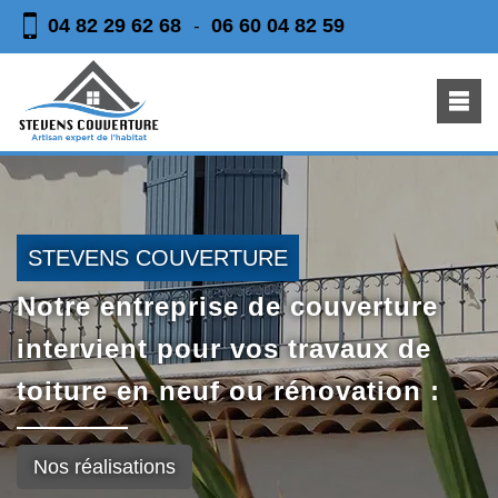
04 82 29 62 68
06 60 04 82 59
-
STEVENS COUVERTURE
Notre entreprise de couverture
intervient pour vos travaux de
toiture en neuf ou rénovation :
Nos réalisations