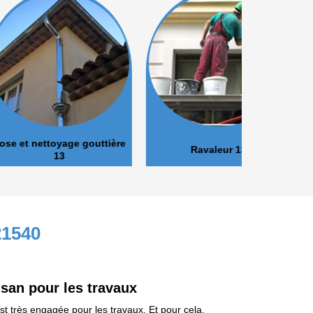
oyage gouttière
Ravaleur 13
Peinture 
13
21540
isan pour les travaux
est très engagée pour les travaux. Et pour cela,