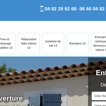
04 82 29 62 68
06 60 04 82
-
Entrepr
Pose et
Réparation
Isolation de
nettoya
ettoyage
fuite toiture
Ravaleur 13
toit 13
demouss
uttière 13
13
toiture 
En
De
verture