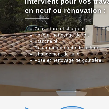
intervient pour vos trav
en neuf ou rénovation :
Couverture et charpente
Pose et nettoyage de toit
Etanchéité
Réparation de fuite de toiture
Changement de tuile
Pose et nettoyage de gouttière