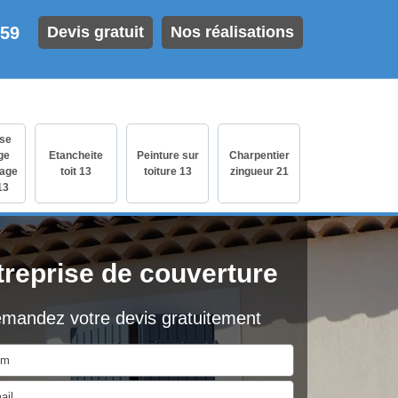
 59
Devis gratuit
Nos réalisations
ise
ge
Etancheite
Peinture sur
Charpentier
age
toit 13
toiture 13
zingueur 21
13
treprise de couverture
mandez votre devis gratuitement