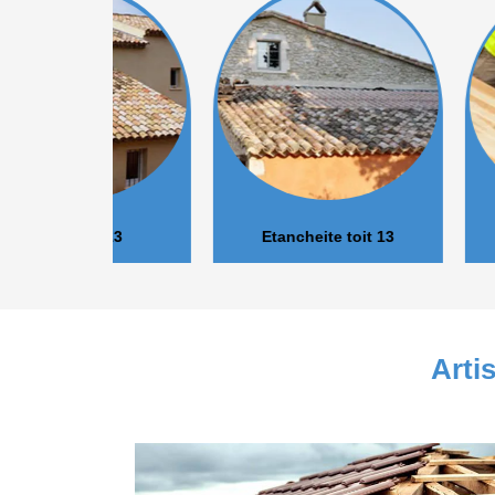
r 13
Etancheite toit 13
Isolation 
Arti