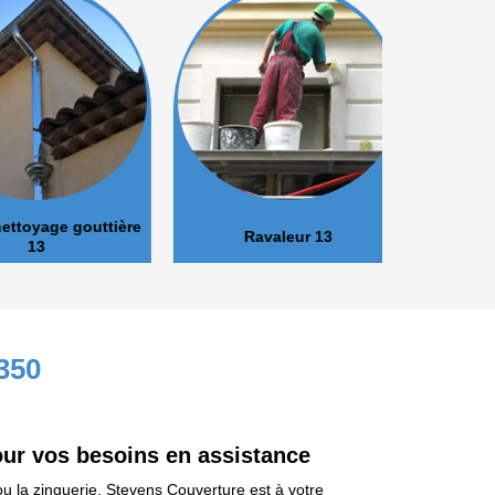
oyage gouttière
Ravaleur 13
Peinture 
13
350
our vos besoins en assistance
u la zinguerie, Stevens Couverture est à votre