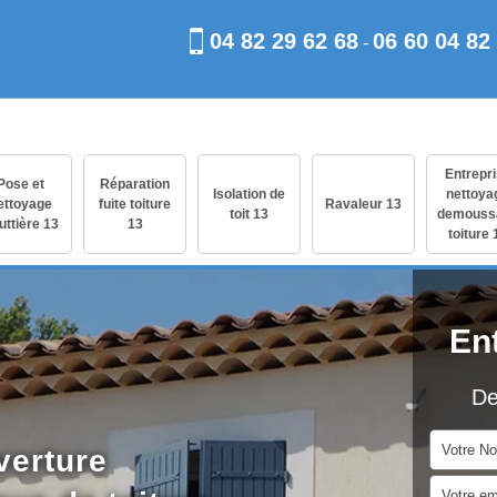
04 82 29 62 68
06 60 04 82
-
Entrepr
Pose et
Réparation
Isolation de
nettoya
ettoyage
fuite toiture
Ravaleur 13
toit 13
demouss
uttière 13
13
toiture 
En
De
verture