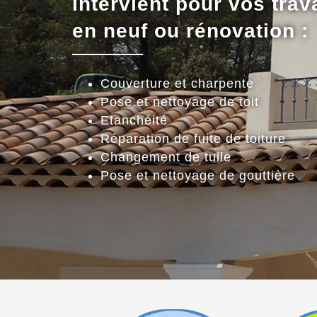
intervient pour vos trav
en neuf ou rénovation :
Couverture et charpente
Pose et nettoyage de toit
Etanchéité
Réparation de fuite de toiture
Changement de tuile
Pose et nettoyage de gouttière