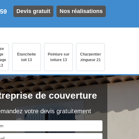
 59
Devis gratuit
Nos réalisations
ise
ge
Etancheite
Peinture sur
Charpentier
age
toit 13
toiture 13
zingueur 21
13
treprise de couverture
mandez votre devis gratuitement