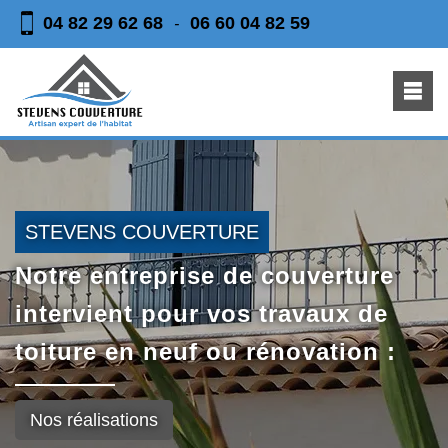
04 82 29 62 68
06 60 04 82 59
-
STEVENS COUVERTURE
Notre entreprise de couverture
intervient pour vos travaux de
toiture en neuf ou rénovation :
Nos réalisations