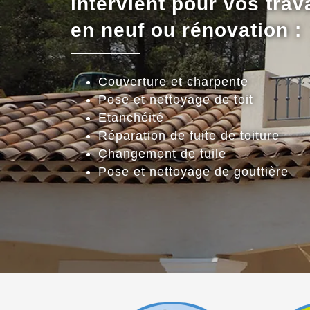
intervient pour vos trav
en neuf ou rénovation :
Couverture et charpente
Pose et nettoyage de toit
Etanchéité
Réparation de fuite de toiture
Changement de tuile
Pose et nettoyage de gouttière