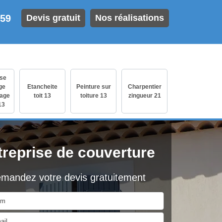
 59
Devis gratuit
Nos réalisations
ise
ge
Etancheite
Peinture sur
Charpentier
age
toit 13
toiture 13
zingueur 21
13
treprise de couverture
mandez votre devis gratuitement