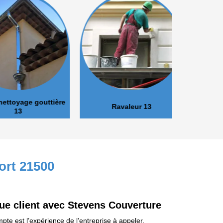
oyage gouttière
Ravaleur 13
Peinture 
13
ort 21500
que client avec Stevens Couverture
pte est l’expérience de l’entreprise à appeler.