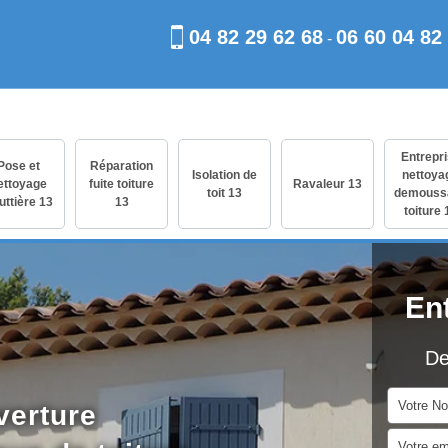
04 82 29 62 68
06 60 04 82
-
Entrepr
Pose et
Réparation
Isolation de
nettoya
ettoyage
fuite toiture
Ravaleur 13
toit 13
demouss
uttière 13
13
toiture 
En
De
verture