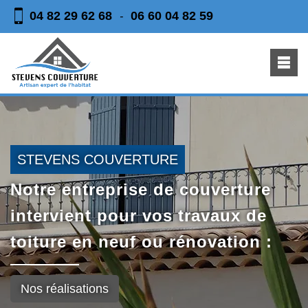
04 82 29 62 68
06 60 04 82 59
-
STEVENS COUVERTURE
Notre entreprise de couverture
intervient pour vos travaux de
toiture en neuf ou rénovation :
Nos réalisations