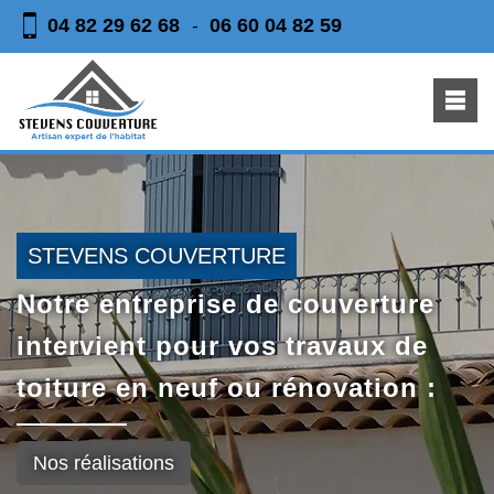
04 82 29 62 68
06 60 04 82 59
-
STEVENS COUVERTURE
Notre entreprise de couverture
intervient pour vos travaux de
toiture en neuf ou rénovation :
Nos réalisations