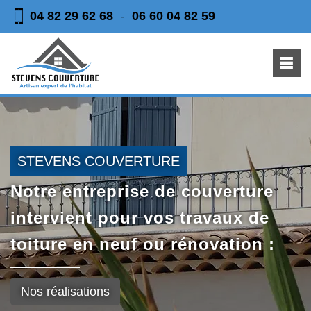
04 82 29 62 68
06 60 04 82 59
-
STEVENS COUVERTURE
Notre entreprise de couverture
intervient pour vos travaux de
toiture en neuf ou rénovation :
Nos réalisations