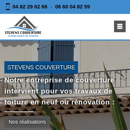
04 82 29 62 68
06 60 04 82 59
-
STEVENS COUVERTURE
Notre entreprise de couverture
intervient pour vos travaux de
toiture en neuf ou rénovation :
Nos réalisations