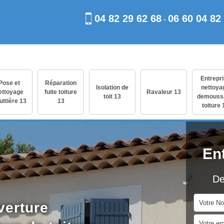
04 82 29 62 68
06 60 04 82
-
Entrepr
Pose et
Réparation
Isolation de
nettoya
ettoyage
fuite toiture
Ravaleur 13
toit 13
demouss
uttière 13
13
toiture 
En
De
verture