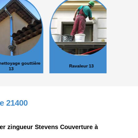
oyage gouttière
Ravaleur 13
Peinture 
13
ne 21400
er zingueur Stevens Couverture à