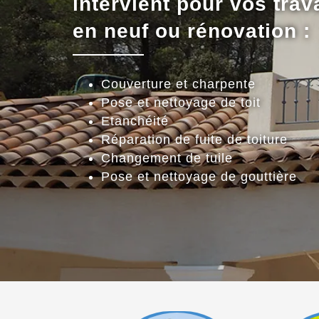
intervient pour vos trav
en neuf ou rénovation :
Couverture et charpente
Pose et nettoyage de toit
Etanchéité
Réparation de fuite de toiture
Changement de tuile
Pose et nettoyage de gouttière