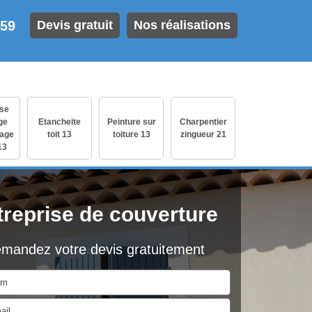
 59
Devis gratuit
Nos réalisations
ise
ge
Etancheite
Peinture sur
Charpentier
age
toit 13
toiture 13
zingueur 21
13
treprise de couverture
mandez votre devis gratuitement