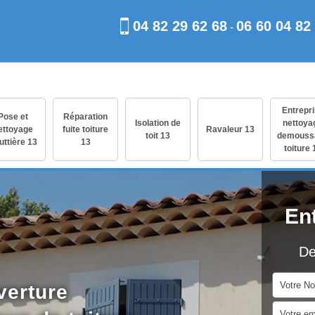
04 82 29 62 68
06 60 04 82
-
Entrepr
Pose et
Réparation
Isolation de
nettoya
ettoyage
fuite toiture
Ravaleur 13
toit 13
demouss
uttière 13
13
toiture 
En
De
verture