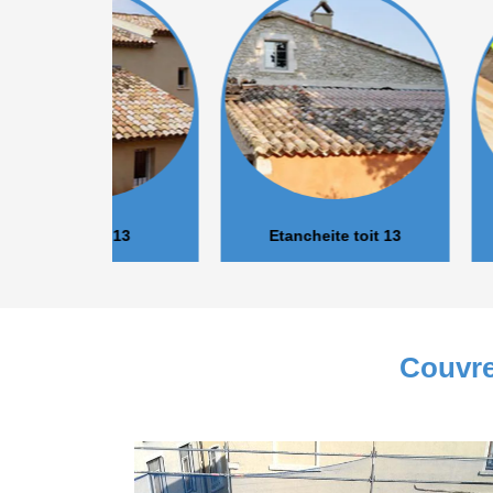
r 13
Etancheite toit 13
Isolation 
Couvre