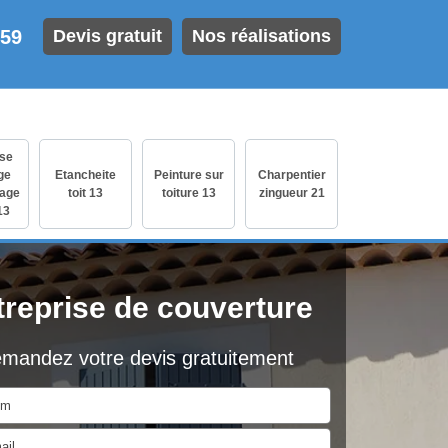
 59
Devis gratuit
Nos réalisations
ise
ge
Etancheite
Peinture sur
Charpentier
age
toit 13
toiture 13
zingueur 21
13
treprise de couverture
mandez votre devis gratuitement