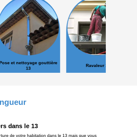
oyage gouttière
Ravaleur 13
Peinture 
13
ingueur
rs dans le 13
ture de votre habitation dans le 13 mais que vous