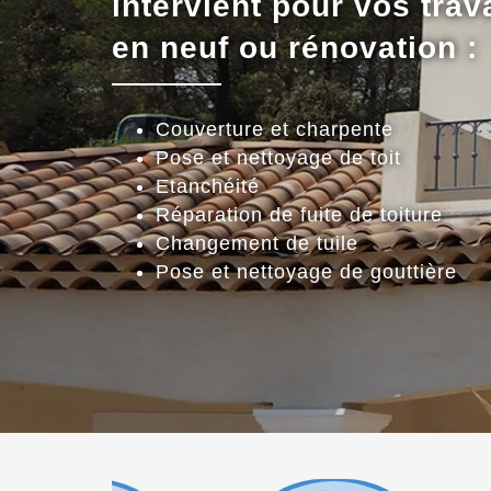
intervient pour vos trav
en neuf ou rénovation :
Couverture et charpente
Pose et nettoyage de toit
Etanchéité
Réparation de fuite de toiture
Changement de tuile
Pose et nettoyage de gouttière