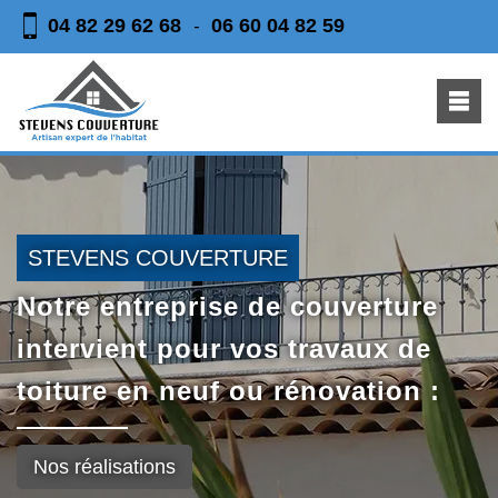
04 82 29 62 68
06 60 04 82 59
-
STEVENS COUVERTURE
Notre entreprise de couverture
intervient pour vos travaux de
toiture en neuf ou rénovation :
Nos réalisations