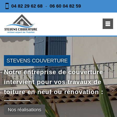
04 82 29 62 68
06 60 04 82 59
-
STEVENS COUVERTURE
Notre entreprise de couverture
intervient pour vos travaux de
toiture en neuf ou rénovation :
Nos réalisations