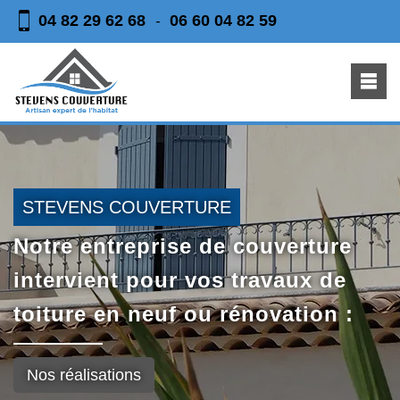
04 82 29 62 68
06 60 04 82 59
-
STEVENS COUVERTURE
Notre entreprise de couverture
intervient pour vos travaux de
toiture en neuf ou rénovation :
Nos réalisations