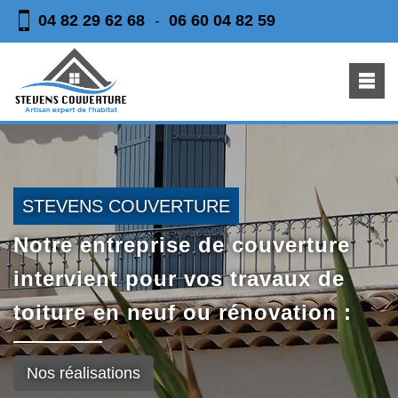
04 82 29 62 68
06 60 04 82 59
-
STEVENS COUVERTURE
Notre entreprise de couverture
intervient pour vos travaux de
toiture en neuf ou rénovation :
Nos réalisations