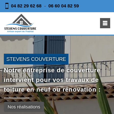
04 82 29 62 68
06 60 04 82 59
-
STEVENS COUVERTURE
Notre entreprise de couverture
intervient pour vos travaux de
toiture en neuf ou rénovation :
Nos réalisations