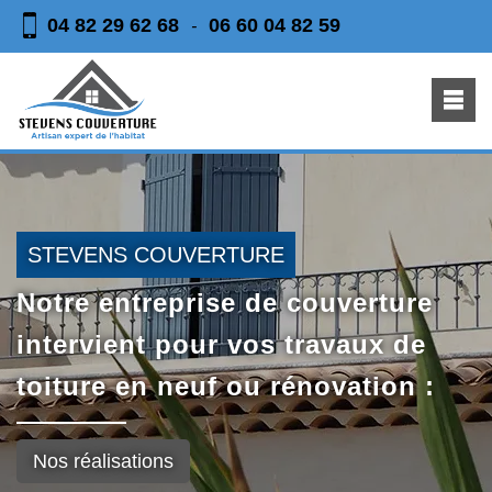
04 82 29 62 68
06 60 04 82 59
-
STEVENS COUVERTURE
Notre entreprise de couverture
intervient pour vos travaux de
toiture en neuf ou rénovation :
Nos réalisations