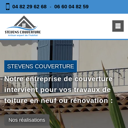
04 82 29 62 68
06 60 04 82 59
-
STEVENS COUVERTURE
Notre entreprise de couverture
intervient pour vos travaux de
toiture en neuf ou rénovation :
Nos réalisations