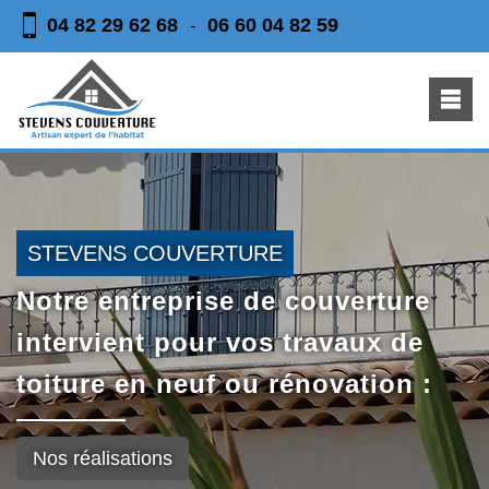
04 82 29 62 68
06 60 04 82 59
-
STEVENS COUVERTURE
Notre entreprise de couverture
intervient pour vos travaux de
toiture en neuf ou rénovation :
Nos réalisations