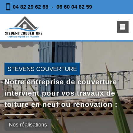
04 82 29 62 68
06 60 04 82 59
-
STEVENS COUVERTURE
Notre entreprise de couverture
intervient pour vos travaux de
toiture en neuf ou rénovation :
Nos réalisations