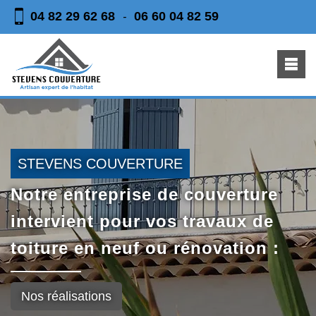
04 82 29 62 68
06 60 04 82 59
-
STEVENS COUVERTURE
Notre entreprise de couverture
intervient pour vos travaux de
toiture en neuf ou rénovation :
Nos réalisations