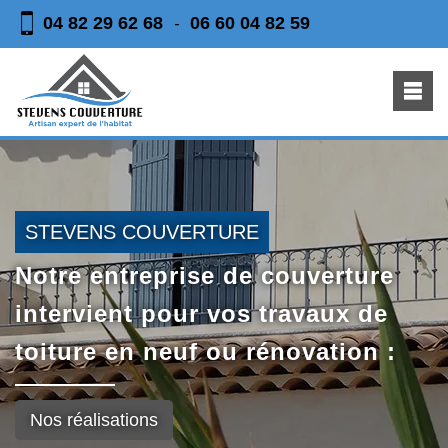
04 82 29 62 68
06 60 04 82 59
-
STEVENS COUVERTURE
Notre entreprise de couverture
intervient pour vos travaux de
toiture en neuf ou rénovation :
Nos réalisations