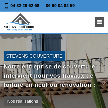
04 82 29 62 68
06 60 04 82 59
-
STEVENS COUVERTURE
Notre entreprise de couverture
intervient pour vos travaux de
toiture en neuf ou rénovation :
Nos réalisations