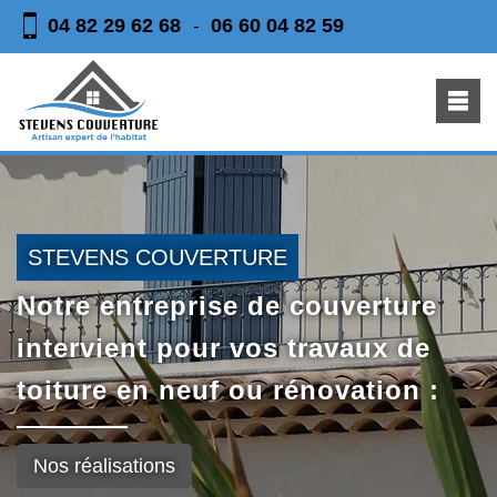
04 82 29 62 68
06 60 04 82 59
-
STEVENS COUVERTURE
Notre entreprise de couverture
intervient pour vos travaux de
toiture en neuf ou rénovation :
Nos réalisations