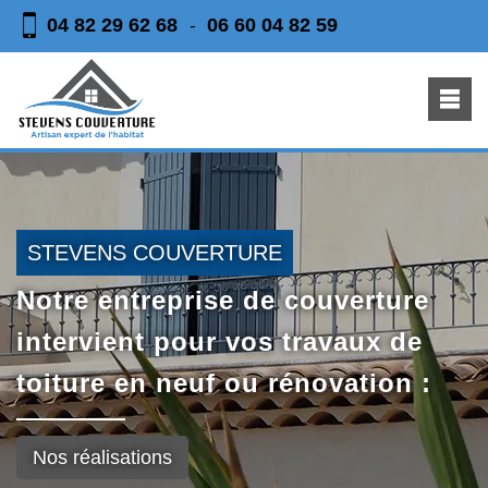
04 82 29 62 68
06 60 04 82 59
-
STEVENS COUVERTURE
Notre entreprise de couverture
intervient pour vos travaux de
toiture en neuf ou rénovation :
Nos réalisations