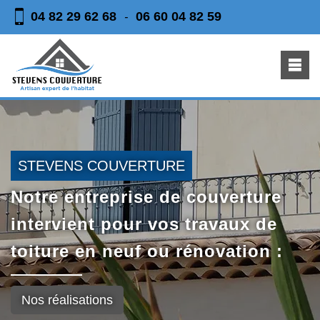
04 82 29 62 68
06 60 04 82 59
-
STEVENS COUVERTURE
Notre entreprise de couverture
intervient pour vos travaux de
toiture en neuf ou rénovation :
Nos réalisations