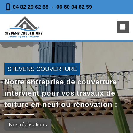
04 82 29 62 68
06 60 04 82 59
-
STEVENS COUVERTURE
Notre entreprise de couverture
intervient pour vos travaux de
toiture en neuf ou rénovation :
Nos réalisations