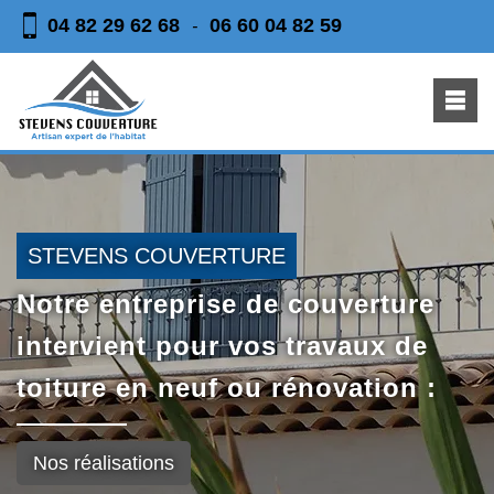
04 82 29 62 68
06 60 04 82 59
-
STEVENS COUVERTURE
Notre entreprise de couverture
intervient pour vos travaux de
toiture en neuf ou rénovation :
Nos réalisations