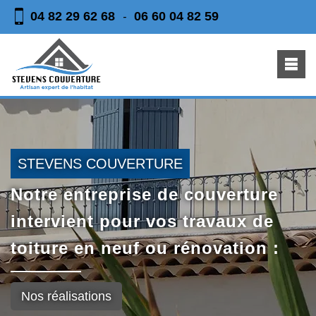
04 82 29 62 68
06 60 04 82 59
-
STEVENS COUVERTURE
Notre entreprise de couverture
intervient pour vos travaux de
toiture en neuf ou rénovation :
Nos réalisations