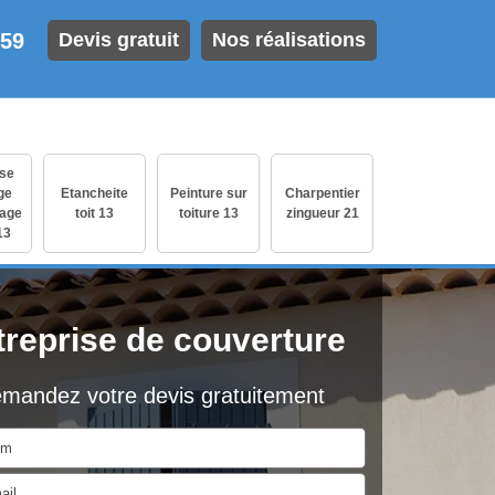
 59
Devis gratuit
Nos réalisations
ise
ge
Etancheite
Peinture sur
Charpentier
age
toit 13
toiture 13
zingueur 21
13
treprise de couverture
mandez votre devis gratuitement