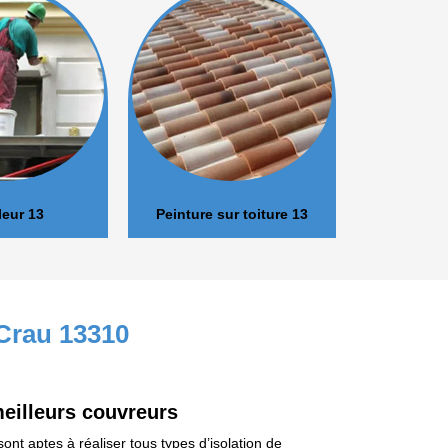
Peinture sur toiture 13
Réparation fuite to
 Crau 13310
meilleurs couvreurs
nt aptes à réaliser tous types d’isolation de