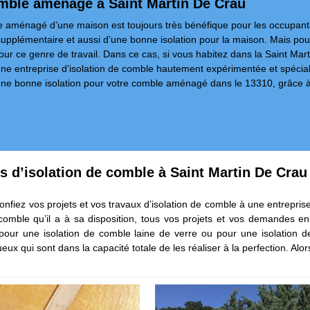
omble aménagé à Saint Martin De Crau
le aménagé d’une maison est toujours très bénéfique pour les occupants 
supplémentaire et aussi d’une bonne isolation pour la maison. Mais pour
r ce genre de travail. Dans ce cas, si vous habitez dans la Saint Marti
une entreprise d’isolation de comble hautement expérimentée et spécial
une bonne isolation pour votre comble aménagé dans le 13310, grâce à 
ts d’isolation de comble à Saint Martin De Crau
nfiez vos projets et vos travaux d’isolation de comble à une entrepris
e comble qu’il a à sa disposition, tous vos projets et vos demandes en
it pour une isolation de comble laine de verre ou pour une isolation
ux qui sont dans la capacité totale de les réaliser à la perfection. Alors,