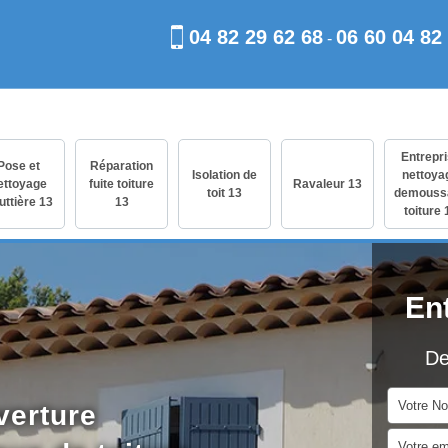
04 82 29 62 68
06 60 04 82
-
Entrepr
Pose et
Réparation
Isolation de
nettoya
ettoyage
fuite toiture
Ravaleur 13
toit 13
demouss
uttière 13
13
toiture 
En
De
verture