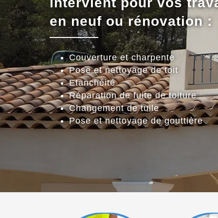
intervient pour vos trav
en neuf ou rénovation :
Couverture et charpente
Pose et nettoyage de toit
Etanchéité
Réparation de fuite de toiture
Changement de tuile
Pose et nettoyage de gouttière