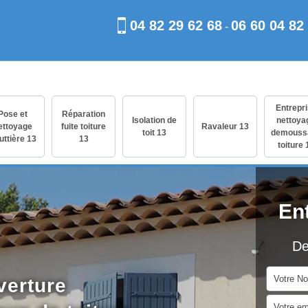
04 82 29 62 68
06 60 04 82
-
Entrepr
Pose et
Réparation
Isolation de
nettoya
ettoyage
fuite toiture
Ravaleur 13
toit 13
demouss
uttière 13
13
toiture 
En
De
verture