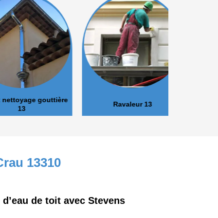
oyage gouttière
Ravaleur 13
Peinture 
13
 Crau 13310
s d’eau de toit avec Stevens