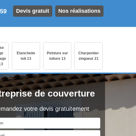
 59
Devis gratuit
Nos réalisations
ise
ge
Etancheite
Peinture sur
Charpentier
age
toit 13
toiture 13
zingueur 21
13
treprise de couverture
mandez votre devis gratuitement