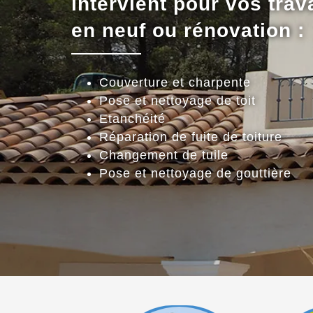
intervient pour vos trav
en neuf ou rénovation :
Couverture et charpente
Pose et nettoyage de toit
Etanchéité
Réparation de fuite de toiture
Changement de tuile
Pose et nettoyage de gouttière