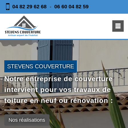
04 82 29 62 68
06 60 04 82 59
-
STEVENS COUVERTURE
Notre entreprise de couverture
intervient pour vos travaux de
toiture en neuf ou rénovation :
Nos réalisations