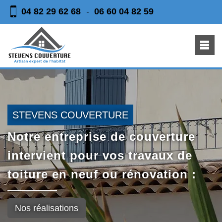
04 82 29 62 68
06 60 04 82 59
-
STEVENS COUVERTURE
Notre entreprise de couverture
intervient pour vos travaux de
toiture en neuf ou rénovation :
Nos réalisations