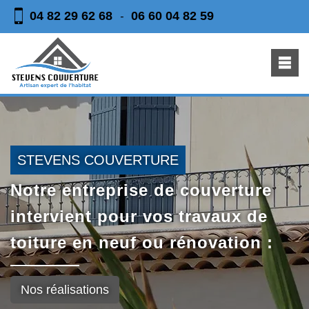
04 82 29 62 68
06 60 04 82 59
-
STEVENS COUVERTURE
Notre entreprise de couverture
intervient pour vos travaux de
toiture en neuf ou rénovation :
Nos réalisations