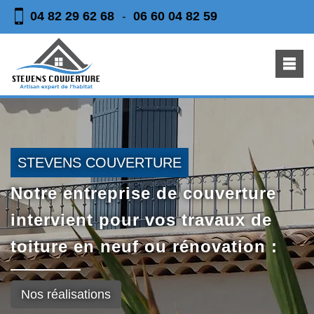
04 82 29 62 68
06 60 04 82 59
-
STEVENS COUVERTURE
Notre entreprise de couverture
intervient pour vos travaux de
toiture en neuf ou rénovation :
Nos réalisations