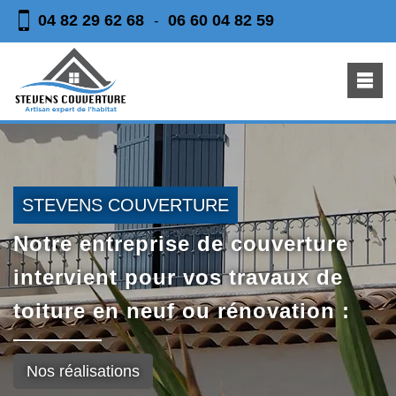
04 82 29 62 68
06 60 04 82 59
-
STEVENS COUVERTURE
Notre entreprise de couverture
intervient pour vos travaux de
toiture en neuf ou rénovation :
Nos réalisations