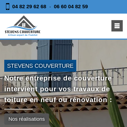
04 82 29 62 68
06 60 04 82 59
-
STEVENS COUVERTURE
Notre entreprise de couverture
intervient pour vos travaux de
toiture en neuf ou rénovation :
Nos réalisations