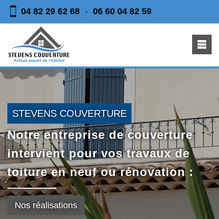
04 82 29 62 68
06 60 04 82 59
-
STEVENS COUVERTURE
Notre entreprise de couverture
intervient pour vos travaux de
toiture en neuf ou rénovation :
Nos réalisations