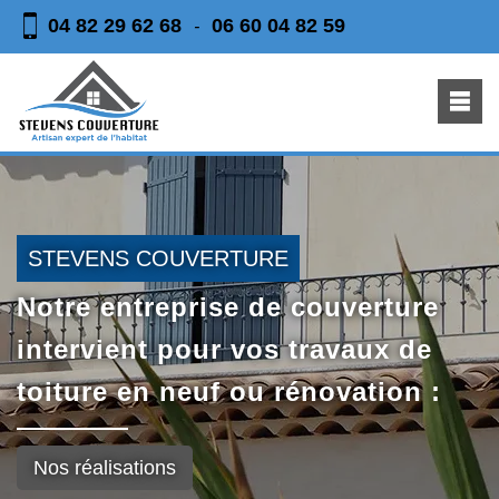
04 82 29 62 68
06 60 04 82 59
-
STEVENS COUVERTURE
Notre entreprise de couverture
intervient pour vos travaux de
toiture en neuf ou rénovation :
Nos réalisations