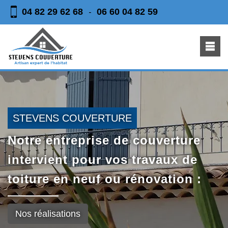
04 82 29 62 68
06 60 04 82 59
-
STEVENS COUVERTURE
Notre entreprise de couverture
intervient pour vos travaux de
toiture en neuf ou rénovation :
Nos réalisations