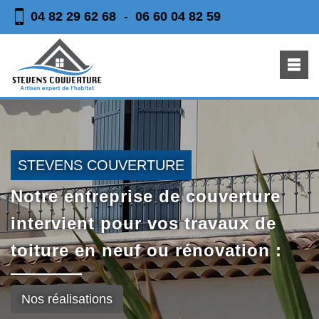
04 82 29 62 68
06 60 04 82 59
-
STEVENS COUVERTURE
Notre entreprise de couverture
intervient pour vos travaux de
toiture en neuf ou rénovation :
Nos réalisations