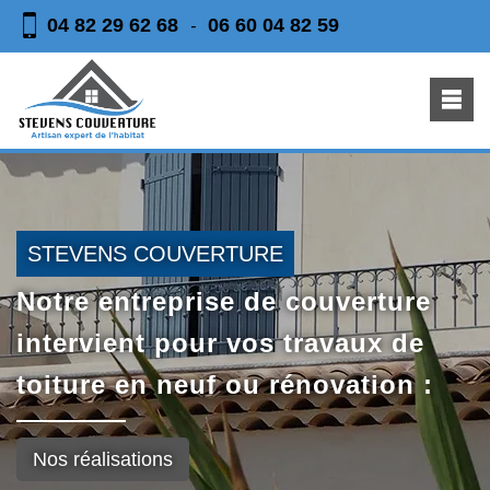
04 82 29 62 68
06 60 04 82 59
-
STEVENS COUVERTURE
Notre entreprise de couverture
intervient pour vos travaux de
toiture en neuf ou rénovation :
Nos réalisations